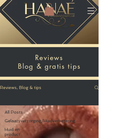
Reviews
Blog & gratis tips
Reviews, Blog & tips
All Posts
All Posts
Gelaatsverzorging/Huidverbetering
Huid en
product