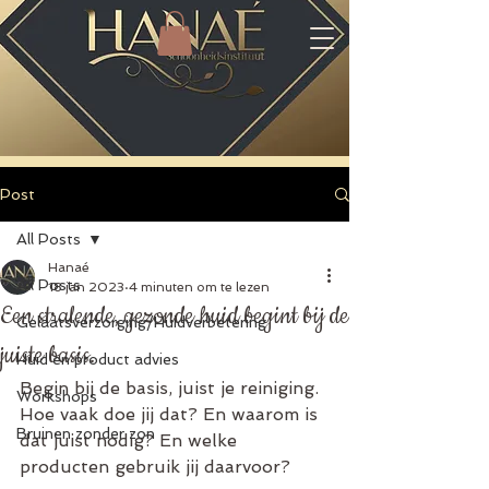
Post
All Posts
Hanaé
All Posts
18 jan 2023
4 minuten om te lezen
Een stralende, gezonde huid begint bij de
Gelaatsverzorging/Huidverbetering
juiste basis.
Huid en product advies
Begin bij de basis, juist je reiniging. 
Workshops
Hoe vaak doe jij dat? En waarom is 
Bruinen zonder zon
dat juist nodig? En welke 
producten gebruik jij daarvoor?