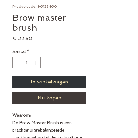
Productcode: 96133460
Brow master
brush
Prijs
€ 22,50
Aantal
*
In winkelwagen
Nu kopen
Waarom:
De Brow Master Brush is een
prachtig uitgebalanceerde
wenkbrauwborstel die je de ultieme