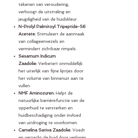
tekenen van veroudering,
verhoogt de uitstraling en
jeugdigheid van de huidskleur.
N-Prolyl Palmitoyl Tripeptide-56
Acetate:
Stimuleert de aanmaak
van collageenvezels en
vermindert zichtbaar rimpels.
Sesamum Indicum
Zaadolie:
Verbetert onmiddellijk
het uiterlijk van fijne lijntjes door
het volume van binnenuit aan te
vullen.
NMF Aminozuren:
Helpt de
natuurlijke barrièrefunctie van de
opperhuid te versterken en
huidbeschadiging onder invloed
van uitdroging te voorkomen.
Camelina Sativa Zaadolie:
Voedt
en verzacht de huid door verloren