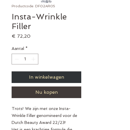
Productcode: DF02AR05
Insta-Wrinkle
Filler
Prijs
€ 72,20
Aantal
*
In winkelwagen
Nu kopen
Trots! We zijn met onze Insta-
Wrinkle Filler genomineerd voor de
Dutch Beauty Award 22/23!
Het is een krachtige formule die