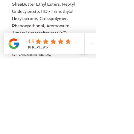
SheaButter Ethyl Esters, Heptyl
Undecylenate, HDI/Trimethylol
Hexyllactone, Crosspolymer,
Phenoxyethanol, Ammonium
Acryloyldimethyltaurate/VP
Copolymer, Tocopheryl Acetate,
Phytosterols, Hydrogenated Olive,
Oil Unsaponifiables,
Pseudoalteromonas Ferment
Extract, Parfum, Ethylhexylglycerin,
Cera Alba, Olea Europaea Oil
Unsaponifiables, Sodium,
Acrylate/Sodium Acryloyldimethyl
Taurate Copolymer, Helianthus
Annuus Seed Oil, Lecithin, C15-19
Alkane, Xanthan Gum, Caprylyl
Glycol, Ascorbyl, Palmitate,
Tocopherol, Disodium EDTA,
Geranylgeranylisopropanol, Silica,