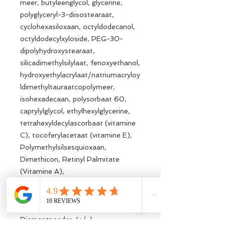
meer, butyleenglycol, glycerine,
polyglyceryl-3-diisostearaat,
cyclohexasiloxaan, octyldodecanol,
octyldodecylxyloside, PEG-30-
dipolyhydroxystearaat,
silicadimethylsilylaat, fenoxyethanol,
hydroxyethylacrylaat/natriumacryloy
ldimethyltauraatcopolymeer,
isohexadecaan, polysorbaat 60,
caprylylglycol, ethylhexylglycerine,
tetrahexyldecylascorbaat (vitamine
C), tocoferylacetaat (vitamine E),
Polymethylsilsesquioxaan,
Dimethicon, Retinyl Palmitate
(Vitamine A),
Triethoxycaprylylsilane,
Hexyleenglycol, Camellia Oleifera
(Groene Thee) Bladextract,
Diamantpoeder, (+/-):