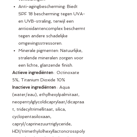
Anti-agingbescherming: Biedt
SPF 18 bescherming tegen UVA-
en UVB-straling, terwijl een
antioxidantencomplex beschermt
tegen andere schadelijke
omgevingsstressoren.
Minerale pigmenten: Natuurlijke,
stralende mineralen zorgen voor
een lichte, glanzende finish.
Actieve ingrediënten
: Octinoxate
5%, Titanium Dioxide 10%
Inactieve ingrediënten
: Aqua
(water/eau), ethylhexylpalmitaat,
neopentylglycoldicaprylaat/dicapraa
t, tridecyltrimellitaat, silica,
cyclopentasiloxaan,
capryl/caprinezuurtriglyceride,
HDI/trimethylolhexyllactoncrosspoly