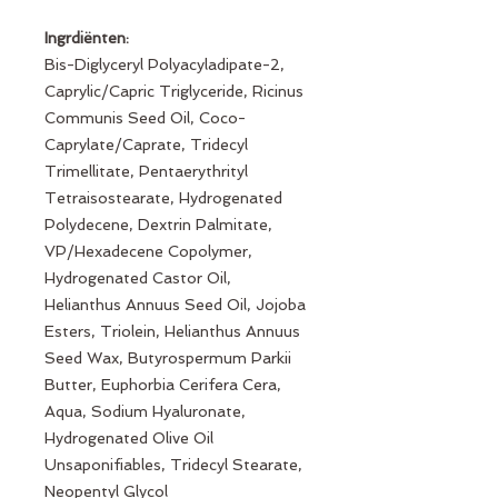
Ingrdiënten:
Bis-Diglyceryl Polyacyladipate-2,
Caprylic/Capric Triglyceride, Ricinus
Communis Seed Oil, Coco-
Caprylate/Caprate, Tridecyl
Trimellitate, Pentaerythrityl
Tetraisostearate, Hydrogenated
Polydecene, Dextrin Palmitate,
VP/Hexadecene Copolymer,
Hydrogenated Castor Oil,
Helianthus Annuus Seed Oil, Jojoba
Esters, Triolein, Helianthus Annuus
Seed Wax, Butyrospermum Parkii
Butter, Euphorbia Cerifera Cera,
Aqua, Sodium Hyaluronate,
Hydrogenated Olive Oil
Unsaponifiables, Tridecyl Stearate,
Neopentyl Glycol