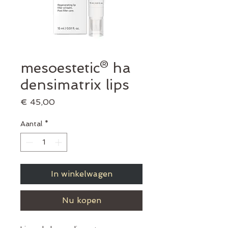
mesoestetic® ha
densimatrix lips
Prijs
€ 45,00
Aantal
*
In winkelwagen
Nu kopen