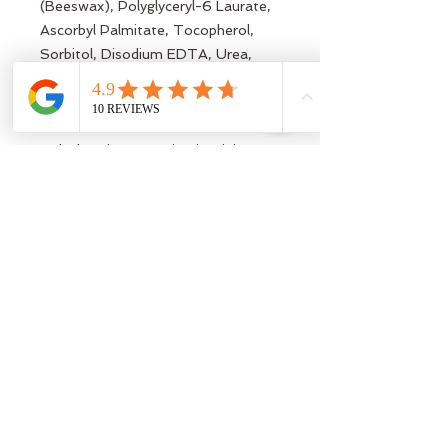
(Beeswax), Polyglyceryl-6 Laurate,
Ascorbyl Palmitate, Tocopherol,
Sorbitol, Disodium EDTA, Urea,
Glycyrrhetinic Acid, Allantoin,
Pseudoalteromonas Ferment
Extract, Xanthan Gum,
Polyglycerin-6, Laminaria Digitata
Extract, Diatomaceous Earth,
Benzyl Alcohol, Caprylyl Glycol,
Sodium Levulinate, Sodium Anisate,
Chlorella Vulgaris Extract,
Dehydroacetic Acid, Saccharide
Isomerate, Proline, Alanine, Serine,
Sodium Phosphate, Sodium
Hydroxide, Potassium Sorbate.