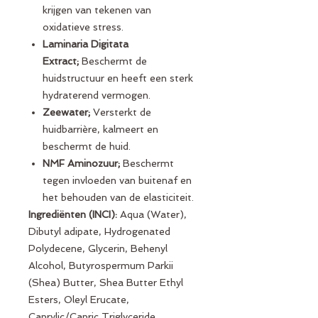
krijgen van tekenen van
oxidatieve stress.
Laminaria Digitata
Extract;
Beschermt de
huidstructuur en heeft een sterk
hydraterend vermogen.
Zeewater;
Versterkt de
huidbarrière, kalmeert en
beschermt de huid.
NMF Aminozuur;
Beschermt
tegen invloeden van buitenaf en
het behouden van de elasticiteit.
Ingrediënten (INCI):
Aqua (Water),
Dibutyl adipate, Hydrogenated
Polydecene, Glycerin, Behenyl
Alcohol, Butyrospermum Parkii
(Shea) Butter, Shea Butter Ethyl
Esters, Oleyl Erucate,
Caprylic/Capric Triglyceride,