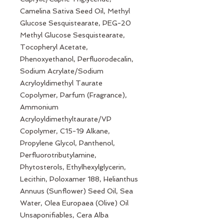
Camelina Sativa Seed Oil, Methyl
Glucose Sesquistearate, PEG-20
Methyl Glucose Sesquistearate,
Tocopheryl Acetate,
Phenoxyethanol, Perfluorodecalin,
Sodium Acrylate/Sodium
Acryloyldimethyl Taurate
Copolymer, Parfum (Fragrance),
Ammonium
Acryloyldimethyltaurate/VP
Copolymer, C15-19 Alkane,
Propylene Glycol, Panthenol,
Perfluorotributylamine,
Phytosterols, Ethylhexylglycerin,
Lecithin, Poloxamer 188, Helianthus
Annuus (Sunflower) Seed Oil, Sea
Water, Olea Europaea (Olive) Oil
Unsaponifiables, Cera Alba