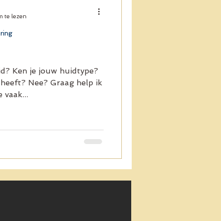
 te lezen
ring
id? Ken je jouw huidtype?
g heeft? Nee? Graag help ik
 vaak...