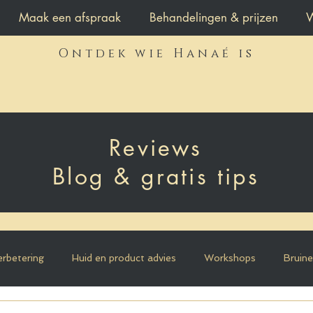
Maak een afspraak
Behandelingen & prijzen
Ontdek wie Hanaé is
Ontdek wie Hanaé is
Reviews
Blog & gratis tips
erbetering
Huid en product advies
Workshops
Bruin