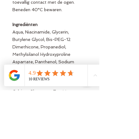
toevallig contact met de ogen.
Beneden 40°C bewaren.
Ingrediënten
Aqua; Niacinamide; Glycerin;
Butylene Glycol; Bis-PEG-12
Dimethicone; Propanediol;
Methylsilanol Hydroxyproline
Aspartate; Panthenol; Sodium
Phytate; Sodium Hyaluronate;
Deschampsia antarctica Leaf
Extract; Arginine; Gluconolactone;
Calcium Gluconate; Zea Mays
Starch; Xanthan Gum;
Ethylhexylglycerin; Sodium
Benzoate; Parfum.