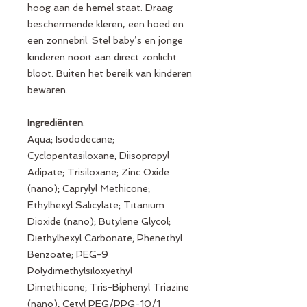
hoog aan de hemel staat. Draag
beschermende kleren, een hoed en
een zonnebril. Stel baby’s en jonge
kinderen nooit aan direct zonlicht
bloot. Buiten het bereik van kinderen
bewaren.
Ingrediënten
:
Aqua; Isododecane;
Cyclopentasiloxane; Diisopropyl
Adipate; Trisiloxane; Zinc Oxide
(nano); Caprylyl Methicone;
Ethylhexyl Salicylate; Titanium
Dioxide (nano); Butylene Glycol;
Diethylhexyl Carbonate; Phenethyl
Benzoate; PEG-9
Polydimethylsiloxyethyl
Dimethicone; Tris-Biphenyl Triazine
(nano); Cetyl PEG/PPG-10/1