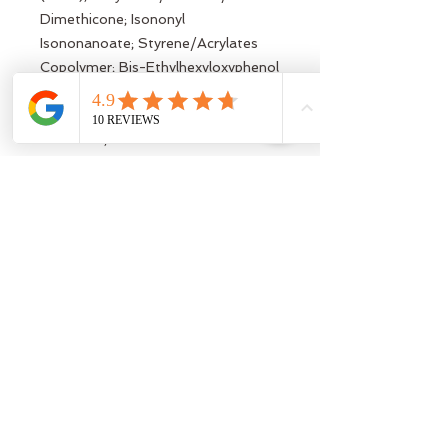
Dimethicone; Isononyl
Isononanoate; Styrene/Acrylates
Copolymer; Bis-Ethylhexyloxyphenol
Methoxyphenyl Triazine;
Diethylamino Hydroxybenzoyl Hexyl
Benzoate;
Polymethylsilsesquioxane;
Polypodium leucotomos Leaf
Extract; Polyglyceryl-3
Polydimethylsiloxyethyl
Dimethicone; Plankton Extract;
Urea; Trehalose; Serine; Sodium
Hyaluronate; Glycerin; Algin; Pullulan;
; Disteardimonium Hectorite;
Ethylhexyl Triazone;
Phenylpropanol; Magnesium
Sulfate; Propylene Glycol; Aluminum
Hydroxide; Stearic Acid; Caprylyl